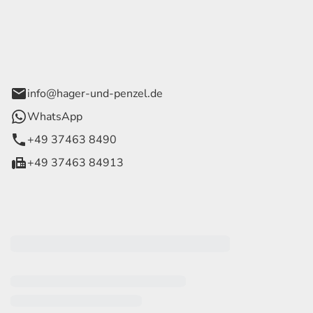
ce Hager & Penzel GmbH
 Straße 42
tein OT Trieb
info@hager-und-penzel.de
WhatsApp
+49 37463 8490
+49 37463 84913
eiten