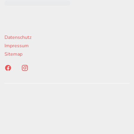
rende Links
Datenschutz
Impressum
Sitemap
onen erfolgen gemäß der Pkw-
hskennzeichnungsverordnung. Die angegebenen
ach dem vorgeschrieben Messverfahren WLTP
d Light Vehicles Test Procedure) ermittelt. Der
auch und der C02-Ausstoß eines PKW sind nicht