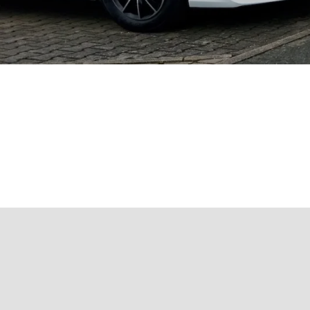
tuelles Fahrzeugangebot
nicht dabei? Kein Problem. Wir kü
r ausfüllen und wir erledigen den Rest.