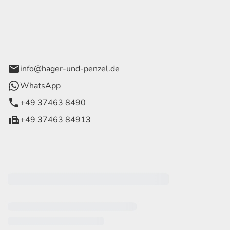
ce Hager & Penzel GmbH
 Straße 42
tein OT Trieb
info@hager-und-penzel.de
WhatsApp
+49 37463 8490
+49 37463 84913
eiten