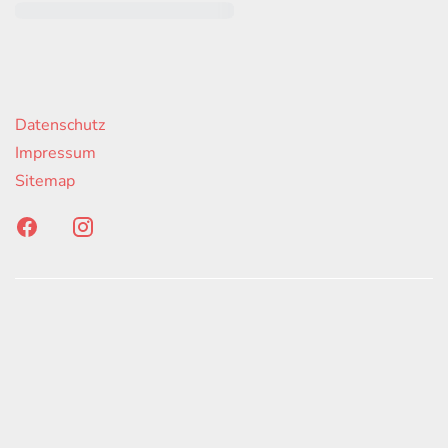
rende Links
Datenschutz
Impressum
Sitemap
onen erfolgen gemäß der Pkw-
hskennzeichnungsverordnung. Die angegebenen
ach dem vorgeschrieben Messverfahren WLTP
d Light Vehicles Test Procedure) ermittelt. Der
auch und der C02-Ausstoß eines PKW sind nicht