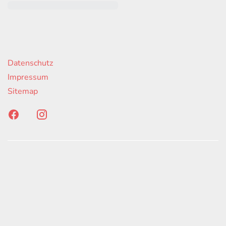
rende Links
Datenschutz
Impressum
Sitemap
onen erfolgen gemäß der Pkw-
hskennzeichnungsverordnung. Die angegebenen
ach dem vorgeschrieben Messverfahren WLTP
d Light Vehicles Test Procedure) ermittelt. Der
auch und der C02-Ausstoß eines PKW sind nicht