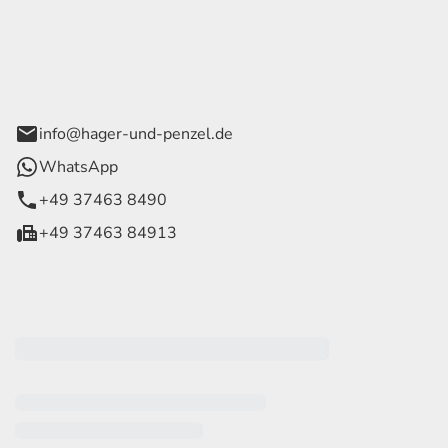
ce Hager & Penzel GmbH
 Straße 42
tein OT Trieb
info@hager-und-penzel.de
WhatsApp
+49 37463 8490
+49 37463 84913
eiten